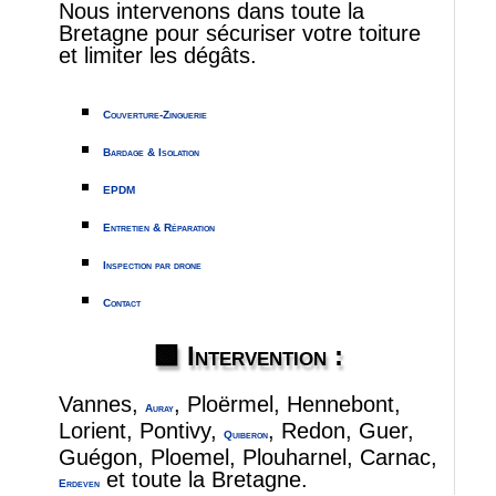
Nous intervenons dans toute la
Bretagne pour sécuriser votre toiture
et limiter les dégâts.
Couverture-Zinguerie
Bardage & Isolation
EPDM
Entretien & Réparation
Inspection par drone
Contact
🟩
Intervention :
Vannes,
, Ploërmel, Hennebont,
Auray
Lorient, Pontivy,
, Redon, Guer,
Quiberon
Guégon, Ploemel, Plouharnel, Carnac,
et toute la Bretagne.
Erdeven