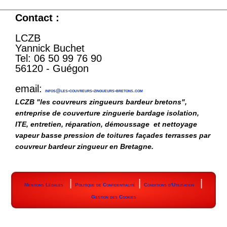
Contact :
LCZB
Yannick Buchet
Tel: 06 50 99 76 90
56120 - Guégon
email:
infos@les-couvreurs-zingueurs-bretons.com
LCZB "les couvreurs zingueurs bardeur bretons",
entreprise de couverture zinguerie bardage isolation,
ITE, entretien, réparation, démoussage et nettoyage
vapeur basse pression de toitures façades terrasses par
couvreur bardeur zingueur en Bretagne.
|
|
|
Mentions Légales
Politique de Confidentialité
Conditions d'Utilisation
Gestion des Cookies