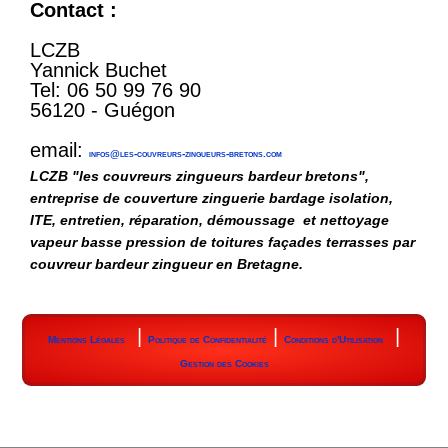
Contact :
LCZB
Yannick Buchet
Tel: 06 50 99 76 90
56120 - Guégon
email:
infos@les-couvreurs-zingueurs-bretons.com
LCZB "les couvreurs zingueurs bardeur bretons",
entreprise de couverture zinguerie bardage isolation,
ITE, entretien, réparation, démoussage et nettoyage
vapeur basse pression de toitures façades terrasses par
couvreur bardeur zingueur en Bretagne.
|
|
|
Mentions Légales
Politique de Confidentialité
Conditions d'Utilisation
Gestion des Cookies