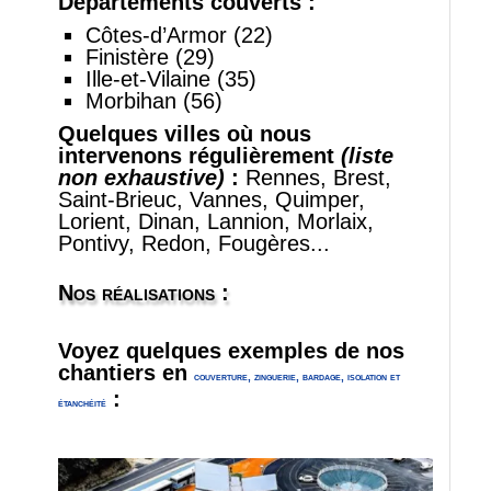
Départements couverts :
Côtes‑d’Armor (22)
Finistère (29)
Ille‑et‑Vilaine (35)
Morbihan (56)
Quelques villes où nous
intervenons régulièrement
(liste
non exhaustive)
:
Rennes, Brest,
Saint‑Brieuc, Vannes, Quimper,
Lorient, Dinan, Lannion, Morlaix,
Pontivy, Redon, Fougères...
Nos réalisations :
Voyez quelques exemples de nos
chantiers en
couverture, zinguerie, bardage, isolation et
:
étanchéité
trerter