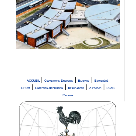
.
|
|
|
ACCUEIL
Couverture-Zinguerie
Bardage
Etanchéité-
|
|
|
|
EPDM
Entretien-Réparation
Réalisations
A propos
LCZB
Recrute