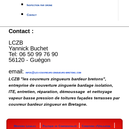
Inspection par drone
Contact
Contact :
LCZB
Yannick Buchet
Tel: 06 50 99 76 90
56120 - Guégon
email:
infos@les-couvreurs-zingueurs-bretons.com
LCZB "les couvreurs zingueurs bardeur bretons",
entreprise de couverture zinguerie bardage isolation,
ITE, entretien, réparation, démoussage et nettoyage
vapeur basse pression de toitures façades terrasses par
couvreur bardeur zingueur en Bretagne.
|
|
|
Mentions Légales
Politique de Confidentialité
Conditions d'Utilisation