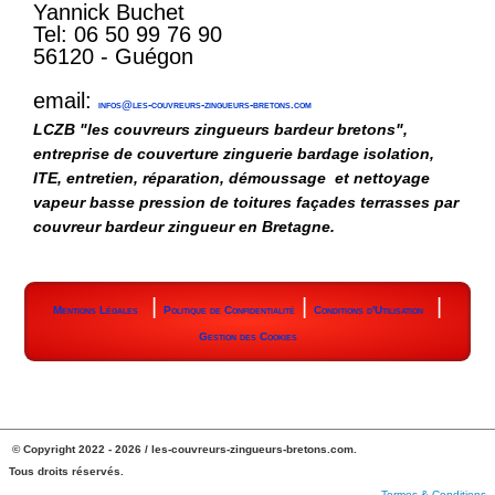
Yannick Buchet
Tel: 06 50 99 76 90
56120 - Guégon
email:
infos@les-couvreurs-zingueurs-bretons.com
LCZB "les couvreurs zingueurs bardeur bretons",
entreprise de couverture zinguerie bardage isolation,
ITE, entretien, réparation, démoussage et nettoyage
vapeur basse pression de toitures façades terrasses par
couvreur bardeur zingueur en Bretagne.
|
|
|
Mentions Légales
Politique de Confidentialité
Conditions d'Utilisation
Gestion des Cookies
© Copyright 2022 - 2026 / les-couvreurs-zingueurs-bretons.com.
Tous droits réservés.
Termes & Conditions